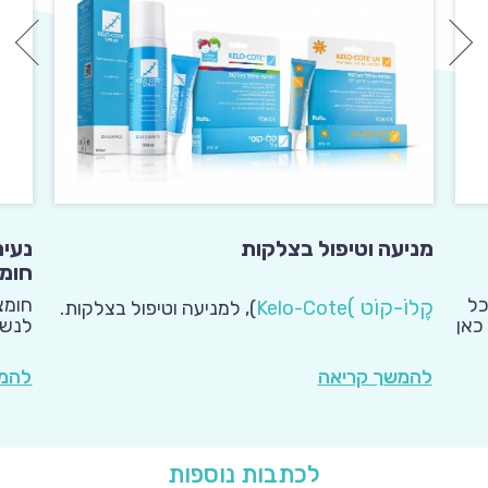
נעים
מניעה וטיפול בצלקות
חומצ
ללות כל
חומצ
קֶלוֹ-קוֹט
(
Kelo-Cote
)
, למניעה וטיפול בצלקות.
כאן
לנשי
בתחו
להמש
להמשך קריאה
לכתבות נוספות