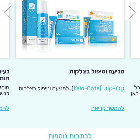
נעים
מניעה וטיפול בצלקות
חומצ
ללות כל
חומצ
קֶלוֹ-קוֹט
(
Kelo-Cote
)
, למניעה וטיפול בצלקות.
כאן
לנשי
בתחו
להמש
להמשך קריאה
לכתבות נוספות