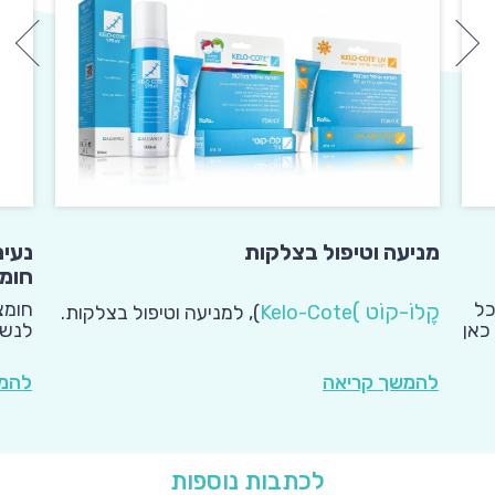
נעים
מניעה וטיפול בצלקות
חומצ
ללות כל
חומצ
קֶלוֹ-קוֹט
(
Kelo-Cote
)
, למניעה וטיפול בצלקות.
כאן
לנשי
בתחו
להמש
להמשך קריאה
לכתבות נוספות